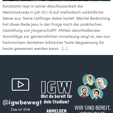
Konstantin legt in seiner Abschlussarbeit die
Weinstockrede in Joh 15,1-8 auf methodisch vorbildliche
Weise aus. Seine Leitfrage dabei lautet: Welche Bedeutung
hat diese Rede Jesu in der Frage nach der praktischen
Gestaltung von Jüngerschaft? Mittels abschließender
Vorschläge zur gemeindlichen Umsetzung zeigt er, wie aus
historischem Verstehen biblischer Texte Wegweisung für
heute gewonnen werden kann. […]
Bist du bereit für
@igwbewegt
dein Studium?
WIR SIND BEREIT,
Das ist IGW
ANMELDEN