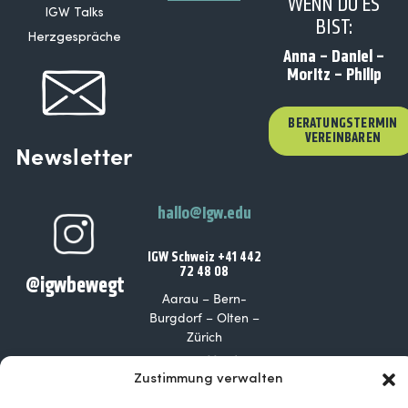
WENN DU ES
IGW Talks
BIST:
Herzgespräche
Anna – Daniel –
Moritz – Philip
BERATUNGSTERMIN
VEREINBAREN
Newsletter
hallo@igw.edu
IGW Schweiz +41 442
72 48 08
@igwbewegt
Aarau – Bern-
Burgdorf – Olten –
Zürich
IGW Deutschland +49
201 219 89 148
Zustimmung verwalten
Berlin – Hamburg –