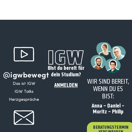
Bist du bereit für
@igwbewegt
dein Studium?
WIR SIND BEREIT,
Das ist IGW
ANMELDEN
WENN DU ES
IGW Talks
BIST:
Herzgespräche
Anna – Daniel –
Moritz – Philip
BERATUNGSTERMIN