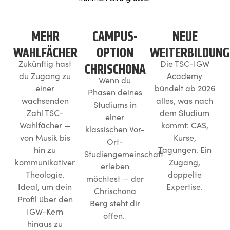
MEHR
CAMPUS-
NEUE
WAHLFÄCHER
OPTION
WEITERBILDUNG
Zukünftig hast
Die TSC-IGW
CHRISCHONA
du Zugang zu
Academy
Wenn du
einer
bündelt ab 2026
Phasen deines
wachsenden
alles, was nach
Studiums in
Zahl TSC-
dem Studium
einer
Wahlfächer —
kommt: CAS,
klassischen Vor-
von Musik bis
Kurse,
Ort-
hin zu
Tagungen. Ein
Studiengemeinschaft
kommunikativer
Zugang,
erleben
Theologie.
doppelte
möchtest — der
Ideal, um dein
Expertise.
Chrischona
Profil über den
Berg steht dir
IGW-Kern
offen.
hinaus zu