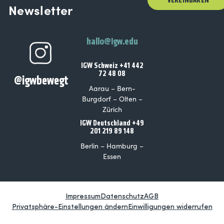
VEREINBAREN
Newsletter
hallo@igw.edu
IGW Schweiz +41 442
72 48 08
@igwbewegt
Aarau – Bern-
Burgdorf – Olten –
Zürich
IGW Deutschland +49
201 219 89 148
Berlin – Hamburg –
Essen
Impressum
Datenschutz
AGB
Privatsphäre-Einstellungen ändern
Einwilligungen widerrufen