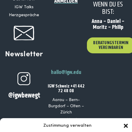
ANMELDEN
WENN DU ES
IGW Talks
BIST:
Herzgespräche
Anna – Daniel –
Moritz – Philip
BERATUNGSTERMIN
VEREINBAREN
Newsletter
hallo@igw.edu
IGW Schweiz +41 442
72 48 08
@igwbewegt
Aarau – Bern-
Burgdorf – Olten –
Zürich
IGW Deutschland +49
201 219 89 148
Zustimmung verwalten