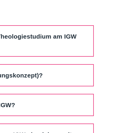
Theologiestudium am IGW
dungskonzept)?
 IGW?