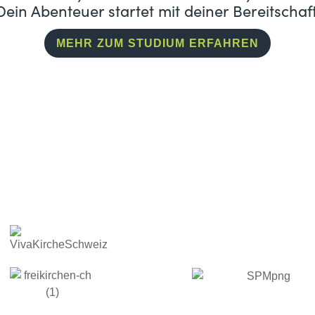
Dein Abenteuer startet mit deiner Bereitschaft
MEHR ZUM STUDIUM ERFAHREN
SAM MIT STARKEN P
n gerne als Leiter und Pastoren eingestellt. 
Gemeineverbänden und Werken anerkannt. 