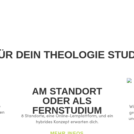
DEIN STUDIUM BEI IGW
ÜR DEIN THEOLOGIE STUD
AM STANDORT
ODER ALS
e
Wi
FERNSTUDIUM
ren
gr
8 Standorte, eine Online-Lernplattform, und ein
un
hybrides Konzept erwarten dich.
MEHR INFOS