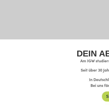
DEIN A
Am IGW studiers
Seit über 30 Ja
In Deutsch
Bei uns fä
S