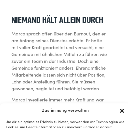
NIEMAND HÄLT ALLEIN DURCH
Marco sprach offen über den Burnout, den er
am Anfang seines Dienstes erlebte. Er hatte
mit voller Kraft gearbeitet und versucht, eine
Gemeinde mit ähnlichen Mitteln zu führen wie
zuvor ein Team in der Industrie. Doch eine
Gemeinde funktioniert anders. Ehrenamtliche
Mitarbeitende lassen sich nicht über Position,
Lohn oder Anstellung führen. Sie müssen
gewonnen, begleitet und befähigt werden.
Marco investierte immer mehr Kraft und war
schließlich ausgebrannt. In dieser Zeit konnte
Zustimmung verwalten
er zeitweise nicht einmal mehr beten. Andere
übernahmen das für ihn. Freunde sprachen
Um dir ein optimales Erlebnis zu bieten, verwenden wir Technologien wie
ihm seine Berufung zu, als er selbst sie kaum
Cookies, um Geräteinformationen zu speichern und/oder darauf