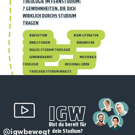
THEOLOGIE IM FERNSTUDIUM:
7 GEWOHNHEITEN, DIE DICH
WIRKLICH DURCHS STUDIUM
TRAGEN
#DASISTIGW
#IGW-LITERATUR
BIBELSTUDIUM
BIBELWISSEN
DUALES STUDIUM THEOLOGIE
GEMEINDEARBEIT
MISSIONALE
THEOLOGIE
MISSIONAL LEBEN
THEOLOGIE STUDIUM INHALTE
Bist du bereit für
@igwbewegt
dein Studium?