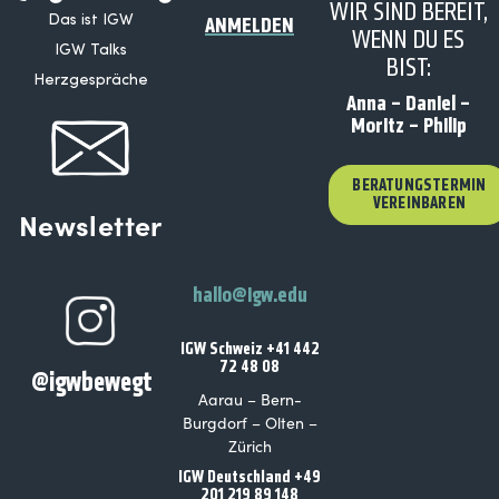
WIR SIND BEREIT,
Das ist IGW
ANMELDEN
WENN DU ES
IGW Talks
BIST:
Herzgespräche
Anna – Daniel –
Moritz – Philip
BERATUNGSTERMIN
VEREINBAREN
Newsletter
hallo@igw.edu
IGW Schweiz +41 442
72 48 08
@igwbewegt
Aarau – Bern-
Burgdorf – Olten –
Zürich
IGW Deutschland +49
201 219 89 148